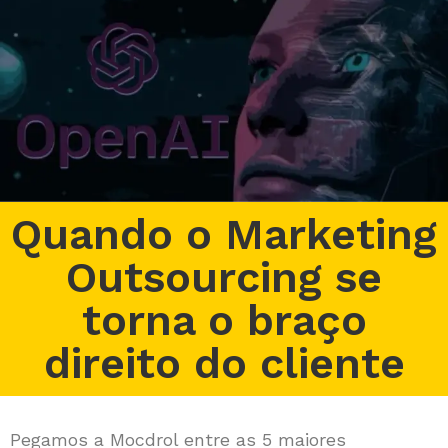
Quando o Marketing
Outsourcing se
torna o braço
direito do cliente
Pegamos a Mocdrol entre as 5 maiores