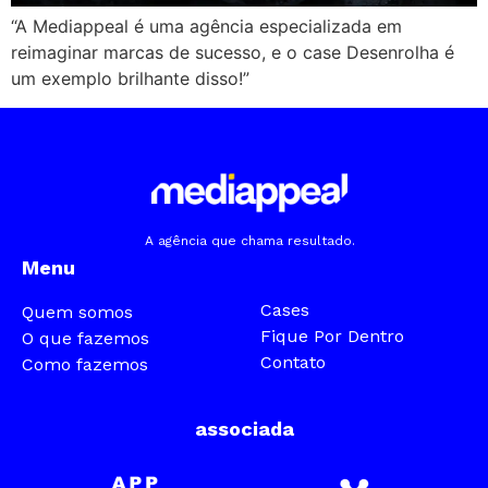
“A Mediappeal é uma agência especializada em
reimaginar marcas de sucesso, e o case Desenrolha é
um exemplo brilhante disso!”
A agência que chama resultado.
Menu
Cases
Quem somos
Fique Por Dentro
O que fazemos
Contato
Como fazemos
associada